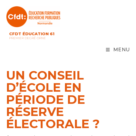
Skip
to
content
CFDT ÉDUCATION 61
PREMIER DEGRÉ ORNE
MENU
UN CONSEIL
D’ÉCOLE EN
PÉRIODE DE
RÉSERVE
ÉLECTORALE ?