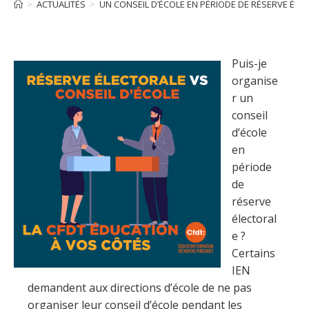
>
ACTUALITÉS
>
UN CONSEIL D’ÉCOLE EN PÉRIODE DE RÉSERVE ÉLE
Puis-je
organise
r un
conseil
d’école
en
période
de
réserve
électoral
e ?
Certains
IEN
demandent aux directions d’école de ne pas
organiser leur conseil d’école pendant les