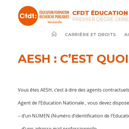
Skip
to
CFDT ÉDUCATION 
content
PREMIER DEGRÉ ORN
CARRIÈRE ET DROITS
A
AESH : C’EST QUOI
Vous êtes AESH, c’est à dire des agents contractuel
Agent de l’Education Nationale , vous devez dispose
– d’un NUMEN (Numéro d’identification de l’Educati
– d’une adresse mail professionnelle .