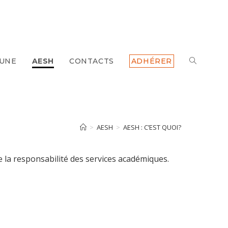
 UNE
AESH
CONTACTS
ADHÉRER
TOGGLE
WEBSITE
SEARCH
>
AESH
>
AESH : C’EST QUOI?
e la responsabilité des services académiques.