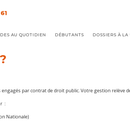
61
E
IDES AU QUOTIDIEN
DÉBUTANTS
DOSSIERS À LA
?
s engagés par contrat de droit public. Votre gestion relève d
r :
on Nationale)