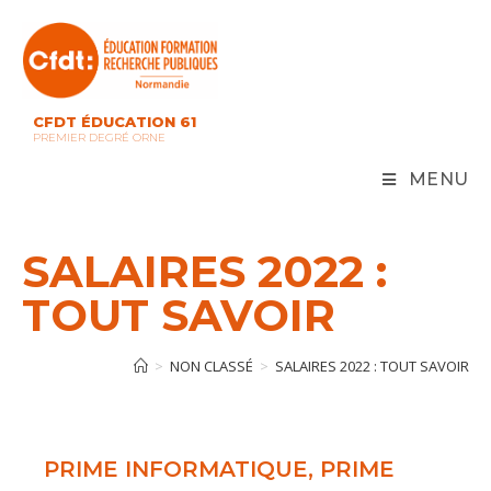
Skip
to
content
CFDT ÉDUCATION 61
PREMIER DEGRÉ ORNE
MENU
SALAIRES 2022 :
TOUT SAVOIR
>
NON CLASSÉ
>
SALAIRES 2022 : TOUT SAVOIR
PRIME INFORMATIQUE, PRIME