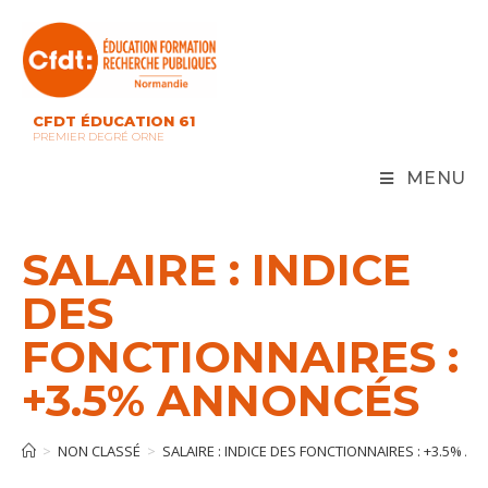
Skip
to
content
CFDT ÉDUCATION 61
PREMIER DEGRÉ ORNE
MENU
SALAIRE : INDICE
DES
FONCTIONNAIRES :
+3.5% ANNONCÉS
>
NON CLASSÉ
>
SALAIRE : INDICE DES FONCTIONNAIRES : +3.5% 