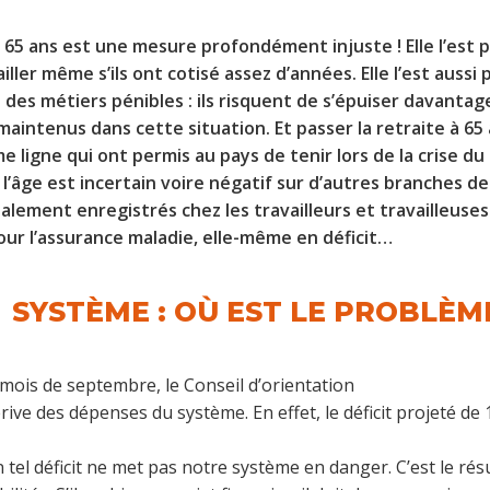
 à 65 ans est une mesure profondément injuste ! Elle l’est
vailler même s’ils ont cotisé assez d’années. Elle l’est auss
 des métiers pénibles : ils risquent de s’épuiser davantage.
 maintenus dans cette situation. Et passer la retraite à 65 
me ligne qui ont permis au pays de tenir lors de la crise du 
’âge est incertain voire négatif sur d’autres branches de l
alement enregistrés chez les travailleurs et travailleuses 
pour l’assurance maladie, elle-même en déficit…
 SYSTÈME : OÙ EST LE PROBLÈME
ois de septembre, le Conseil d’orientation
dérive des dépenses du système. En effet, le déficit projeté d
Un tel déficit ne met pas notre système en danger. C’est le r