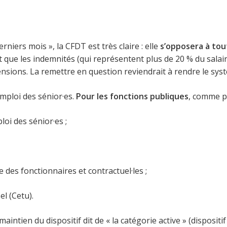
rniers mois », la CFDT est très claire : elle
s’opposera à to
ait que les indemnités (qui représentent plus de 20 % du salai
nsions. La remettre en question reviendrait à rendre le sys
mploi des sénior·es.
Pour les fonctions publiques
, comme p
loi des sénior·es ;
e des fonctionnaires et contractuel·les ;
l (Cetu).
aintien du dispositif dit de « la catégorie active » (disposit