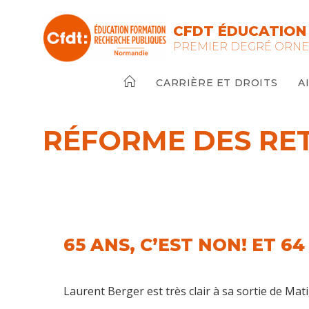
Skip
to
CFDT ÉDUCATION 
content
PREMIER DEGRÉ ORN
CARRIÈRE ET DROITS
A
RÉFORME DES RETR
65 ANS, C’EST NON! ET 6
Laurent Berger est très clair à sa sortie de Ma