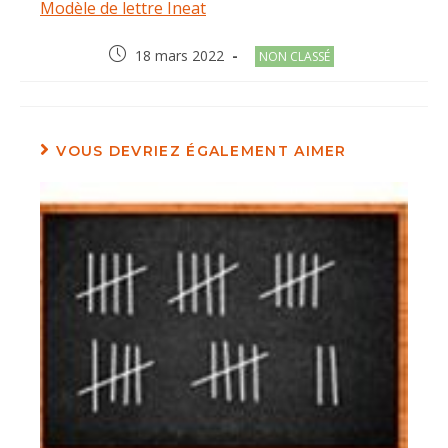
Modèle de lettre Ineat
Post
Post
18 mars 2022
NON CLASSÉ
published:
category:
VOUS DEVRIEZ ÉGALEMENT AIMER