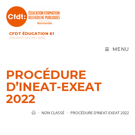
Skip
to
content
CFDT ÉDUCATION 61
PREMIER DEGRÉ ORNE
MENU
PROCÉDURE
D’INEAT-EXEAT
2022
>
NON CLASSÉ
>
PROCÉDURE D’INEAT-EXEAT 2022