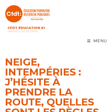
Skip
to
content
CFDT ÉDUCATION 61
PREMIER DEGRÉ ORNE
MENU
NEIGE,
INTEMPÉRIES :
J’HÉSITE À
PRENDRE LA
ROUTE, QUELLES
SONT LES RÈGLES