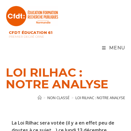
Skip
to
content
CFDT ÉDUCATION 61
PREMIER DEGRÉ ORNE
MENU
LOI RILHAC :
NOTRE ANALYSE
>
NON CLASSÉ
>
LOI RILHAC : NOTRE ANALYSE
La Loi Rilhac sera votée (il y a en effet peu de
doutes à ce sujet…) ce lundi 13 décembre