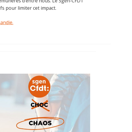
 rémunérés d’entre nous. Le Sgen-CFDT
s pour limiter cet impact.
andie.