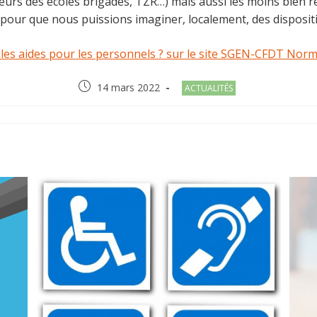
seurs des écoles brigades, TZR…) mais aussi les moins bien
 pour que nous puissions imaginer, localement, des dispositif
elles aides pour les personnels ? sur le site SGEN-CFDT Norm
Post
Post
14 mars 2022
ACTUALITÉS
published:
category:
R