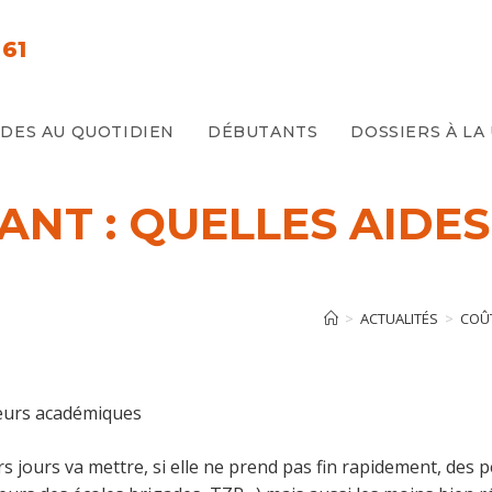
61
E
IDES AU QUOTIDIEN
DÉBUTANTS
DOSSIERS À LA
NT : QUELLES AIDES
>
ACTUALITÉS
>
COÛT
cteurs académiques
 jours va mettre, si elle ne prend pas fin rapidement, des pe