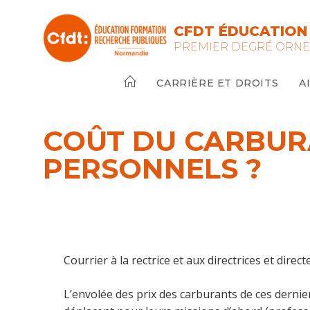
Skip
to
CFDT ÉDUCATION 
content
PREMIER DEGRÉ ORN
CARRIÈRE ET DROITS
A
COÛT DU CARBURA
PERSONNELS ?
Courrier à la rectrice et aux directrices et dire
L’envolée des prix des carburants de ces derniers