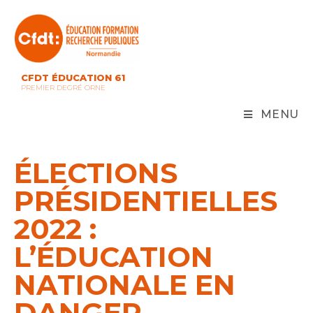
Skip
to
content
CFDT ÉDUCATION 61
PREMIER DEGRÉ ORNE
MENU
ÉLECTIONS
PRÉSIDENTIELLES
2022 :
L’ÉDUCATION
NATIONALE EN
DANGER