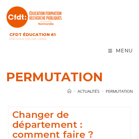
Skip
to
content
CFDT ÉDUCATION 61
PREMIER DEGRÉ ORNE
MENU
PERMUTATION
>
ACTUALITÉS
>
PERMUTATION
Changer de
département :
comment faire ?