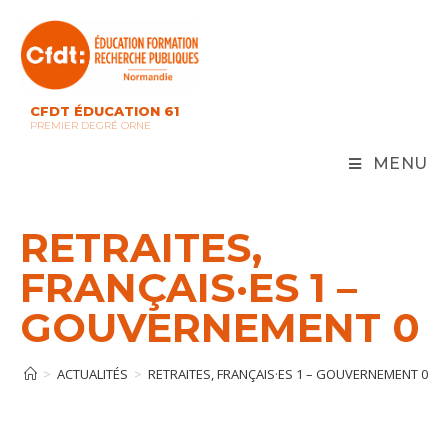
Skip
to
content
CFDT ÉDUCATION 61
PREMIER DEGRÉ ORNE
MENU
RETRAITES,
FRANÇAIS·ES 1 –
GOUVERNEMENT 0
>
ACTUALITÉS
>
RETRAITES, FRANÇAIS·ES 1 – GOUVERNEMENT 0