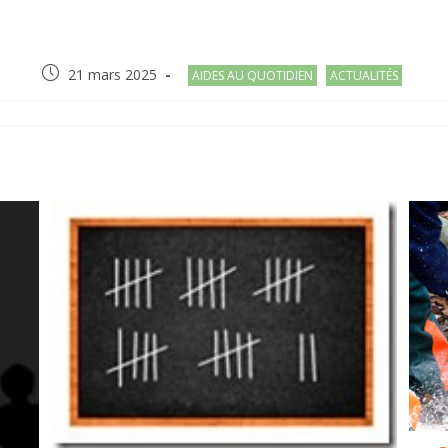
Post
Post
21 mars 2025
AIDES AU QUOTIDIEN
ACTUALITÉS
published:
category:
R