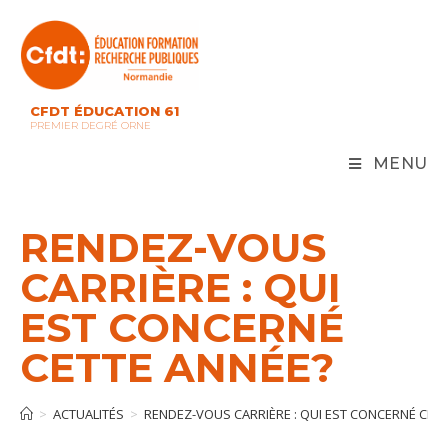
Skip
to
content
CFDT ÉDUCATION 61
PREMIER DEGRÉ ORNE
MENU
RENDEZ-VOUS
CARRIÈRE : QUI
EST CONCERNÉ
CETTE ANNÉE?
>
ACTUALITÉS
>
RENDEZ-VOUS CARRIÈRE : QUI EST CONCERNÉ CET