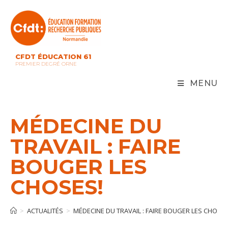
Skip
to
content
CFDT ÉDUCATION 61
PREMIER DEGRÉ ORNE
MENU
MÉDECINE DU
TRAVAIL : FAIRE
BOUGER LES
CHOSES!
>
ACTUALITÉS
>
MÉDECINE DU TRAVAIL : FAIRE BOUGER LES CHOSES