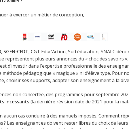
ravailler !
uer à exercer un métier de conception,
O,
SGEN-CFDT
, CGT Educ’Action, Sud éducation, SNALC déno
e représentent plusieurs annonces du « choc des savoirs ». À 
est d’investir dans l’expertise professionnelle des enseignan
de méthode pédagogique « magique » ni d’élève type. Pour nos
e, choisir ses supports, adapter son enseignement à la diver
équences non concertée, des programmes pour septembre 20
ts incessants
(la dernière révision date de 2021 pour la mate
en aucun cas conduire à des manuels imposés. Comment répo
 Les enseignant·es doivent rester libres du choix de leurs s