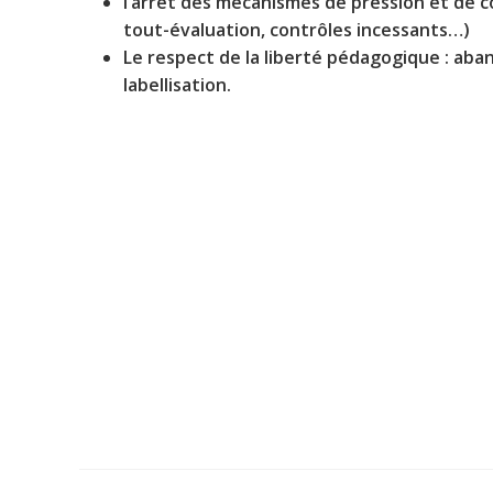
l’arrêt des mécanismes de pression et de 
tout-évaluation, contrôles incessants…)
Le respect de la liberté pédagogique : aba
labellisation.