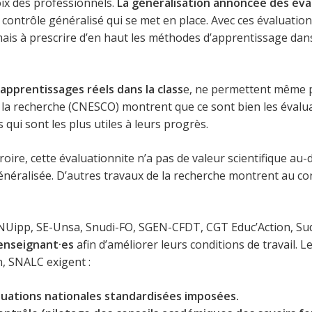
oix des professionnels.
La généralisation annoncée des éva
de contrôle généralisé qui se met en place. Avec ces évaluatio
is à prescrire d’en haut les méthodes d’apprentissage dans la
pprentissages réels dans la class
e, ne permettent même p
de la recherche (CNESCO) montrent que ce sont bien les évalu
 qui sont les plus utiles à leurs progrès.
roire, cette évaluationnite n’a pas de valeur scientifique au-
énéralisée. D’autres travaux de la recherche montrent au contr
SNUipp, SE-Unsa, Snudi-FO, SGEN-CFDT, CGT Educ’Action, S
 enseignant·es
afin d’améliorer leurs conditions de travail.
, SNALC exigent :
luations nationales standardisées imposées.