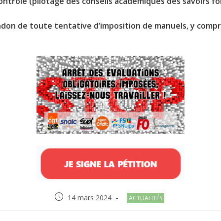
contrôle (pilotage des conseils académiques des savoirs
ndon de toute tentative d’imposition de manuels, y compr
Post
Post
14 mars 2024
ACTUALITÉS
published:
category: