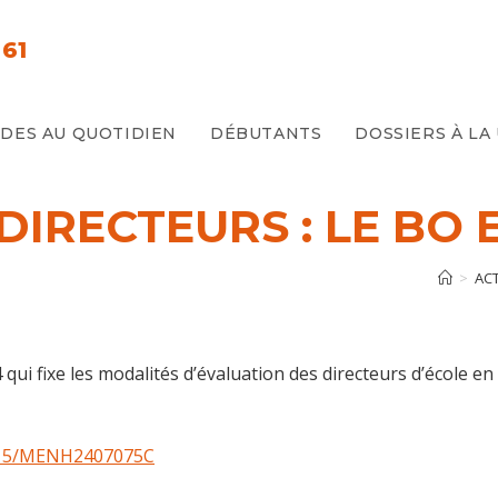
61
E
IDES AU QUOTIDIEN
DÉBUTANTS
DOSSIERS À LA
IRECTEURS : LE BO 
>
AC
qui fixe les modalités d’évaluation des directeurs d’école en 
do15/MENH2407075C