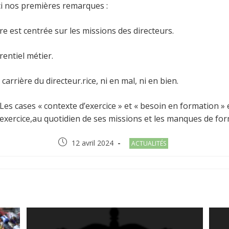
i nos premières remarques :
e est centrée sur les missions des directeurs.
rentiel métier.
arrière du directeur.rice, ni en mal, ni en bien.
n. Les cases « contexte d’exercice » et « besoin en formation 
de l’exercice,au quotidien de ses missions et les manques de fo
Post
Post
12 avril 2024
ACTUALITÉS
published:
category:
R