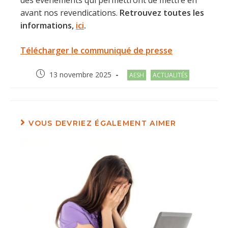
des événements qui permettront de mettre en
avant nos revendications.
Retrouvez toutes les
informations,
ici
.
Télécharger le communiqué de presse
Post
Post
13 novembre 2025
AESH
ACTUALITÉS
published:
category:
VOUS DEVRIEZ ÉGALEMENT AIMER