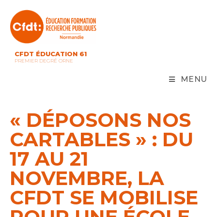
Skip
to
content
CFDT ÉDUCATION 61
PREMIER DEGRÉ ORNE
MENU
« DÉPOSONS NOS
CARTABLES » : DU
17 AU 21
NOVEMBRE, LA
CFDT SE MOBILISE
POUR UNE ÉCOLE