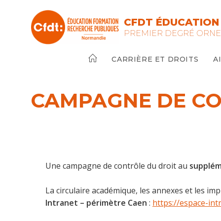
Skip
to
CFDT ÉDUCATION 
content
PREMIER DEGRÉ ORN
CARRIÈRE ET DROITS
A
CAMPAGNE DE CO
Une campagne de contrôle du droit au
supplém
La circulaire académique, les annexes et les im
Intranet – périmètre Caen
:
https://espace-in