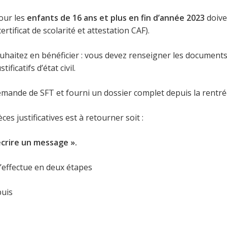
our les
enfants de 16 ans et plus en fin d’année 2023
doive
rtificat de scolarité et attestation CAF).
souhaitez en bénéficier : vous devez renseigner les docume
ficatifs d’état civil.
mande de SFT et fourni un dossier complet depuis la rentrée
s justificatives est à retourner soit :
 écrire un message ».
s’effectue en deux étapes
puis